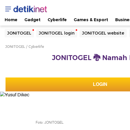
Home
Gadget
Cyberlife
Games & Esport
Busine
Yang sedang ramai dicari
JONITOGEL
JONITOGEL login
JONITOGEL website
Loading...
JONITOGEL
Cyberlife
Terakhir yang dicari
JONITOGEL 🐉 Namah 
Loading...
LOGIN
Foto: JONITOGEL