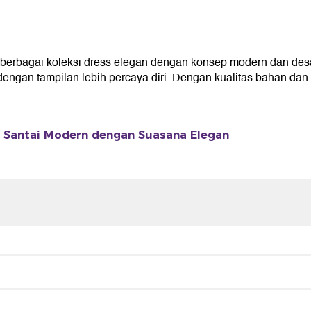
 berbagai koleksi dress elegan dengan konsep modern dan d
dengan tampilan lebih percaya diri. Dengan kualitas bahan dan de
Santai Modern dengan Suasana Elegan