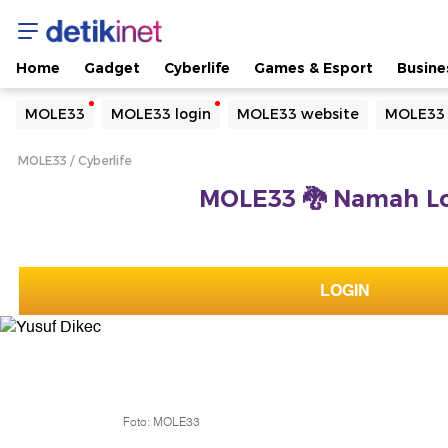
Home
Gadget
Cyberlife
Games & Esport
Busine
Yang sedang ramai dicari
MOLE33
MOLE33 login
MOLE33 website
MOLE33 
Loading...
MOLE33
Cyberlife
Terakhir yang dicari
MOLE33 🐉 Namah Lo
Loading...
LOGIN
Foto: MOLE33