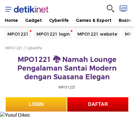
Home
Gadget
Cyberlife
Games & Esport
Busine
Yang sedang ramai dicari
MPO1221
MPO1221 login
MPO1221 website
MPO
Loading...
MPO1221
Cyberlife
Terakhir yang dicari
MPO1221 🐉 Namah Lounge
Loading...
Pengalaman Santai Modern
dengan Suasana Elegan
MPO1221
LOGIN
DAFTAR