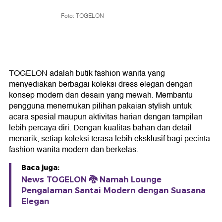
Foto: TOGELON
TOGELON adalah butik fashion wanita yang
menyediakan berbagai koleksi dress elegan dengan
konsep modern dan desain yang mewah. Membantu
pengguna menemukan pilihan pakaian stylish untuk
acara spesial maupun aktivitas harian dengan tampilan
lebih percaya diri. Dengan kualitas bahan dan detail
menarik, setiap koleksi terasa lebih eksklusif bagi pecinta
fashion wanita modern dan berkelas.
Baca juga:
News TOGELON 🐉 Namah Lounge
Pengalaman Santai Modern dengan Suasana
Elegan