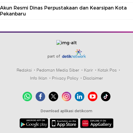
Akun Resmi Dinas Perpustakaan dan Kearsipan Kota
Pekanbaru
part of
Redaksi
Pedoman Media Siber
Karir
Kotak Pos
Info Iklan
Privacy Policy
Disclaimer
Download aplikasi detikcom