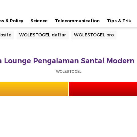
ss & Policy
Science
Telecommunication
Tips & Trik
bsite
WOLESTOGEL daftar
WOLESTOGEL pro
Lounge Pengalaman Santai Modern 
WOLESTOGEL