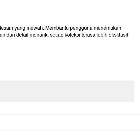
an desain yang mewah. Membantu pengguna menemukan
n dan detail menarik, setiap koleksi terasa lebih eksklusif