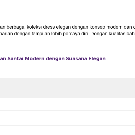
an berbagai koleksi dress elegan dengan konsep modern d
harian dengan tampilan lebih percaya diri. Dengan kualitas baha
n Santai Modern dengan Suasana Elegan