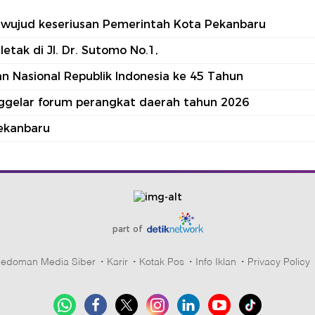
tu wujud keseriusan Pemerintah Kota Pekanbaru
tak di Jl. Dr. Sutomo No.1,
 Nasional Republik Indonesia ke 45 Tahun
nggelar forum perangkat daerah tahun 2026
ekanbaru
part of
edoman Media Siber
Karir
Kotak Pos
Info Iklan
Privacy Policy