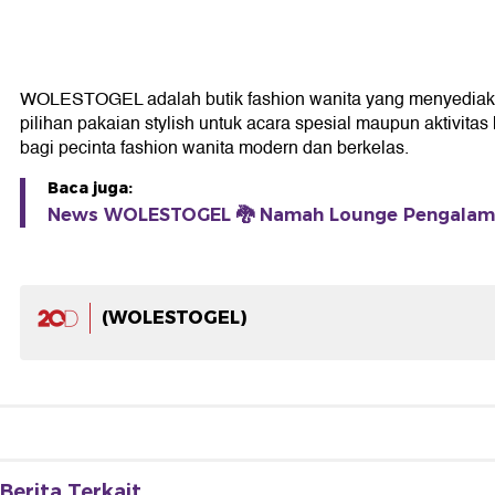
WOLESTOGEL adalah butik fashion wanita yang menyediak
pilihan pakaian stylish untuk acara spesial maupun aktivitas 
bagi pecinta fashion wanita modern dan berkelas.
Baca juga:
News WOLESTOGEL 🐉 Namah Lounge Pengalama
(WOLESTOGEL)
Berita Terkait