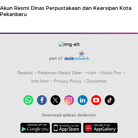
Akun Resmi Dinas Perpustakaan dan Kearsipan Kota
Pekanbaru
part of
Redaksi
Pedoman Media Siber
Karir
Kotak Pos
Info Iklan
Privacy Policy
Disclaimer
Download aplikasi detikcom