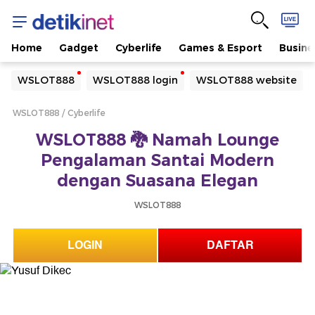
Home
Gadget
Cyberlife
Games & Esport
Busine
Yang sedang ramai dicari
WSLOT888
WSLOT888 login
WSLOT888 website
Loading...
WSLOT888
Cyberlife
Terakhir yang dicari
WSLOT888 🐉 Namah Lounge
Loading...
Pengalaman Santai Modern
dengan Suasana Elegan
WSLOT888
LOGIN
DAFTAR